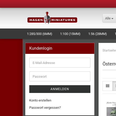
Alle
1:285/300 (6MM)
1:100 (15MM)
1:56 (28MM)
SCHIFFE/RAUMSCHIFFE
BASES
WERKZEUG + ZU
Kundenlogin
Startseite
Österr
ANMELDEN
Konto erstellen
Passwort vergessen?