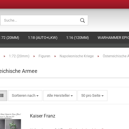
Sprache auswählen
1:72 (20MM)
1:18 (AUTO+LKW)
1:16 (120MM)
WARHAMMER EPIC
Währung auswählen
BEHÖR
DAS HAGEN-MINIATURES KONZEPT (EIGENE FIGUREN HERSTELLE
»
»
»
»
1:72 (20mm)
Figuren
Napoleonische Kriege
Österreichische 
Lieferland
eichische Armee
Konto ers
Passwort
Sortieren nach
Alle Hersteller
50 pro Seite
Kaiser Franz