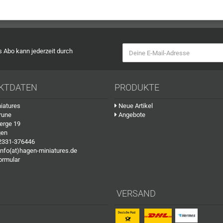
as Abo kann jederzeit durch
KTDATEN
PRODUKTE
iatures
Neue Artikel
rune
Angebote
erge 19
gen
2331-376446
info(at)hagen-miniatures.de
ormular
VERSAND