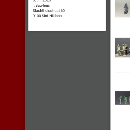
07.11.2026
't Bau-huis
Slachthuisstraat 60
9100 Sint-Niklaas