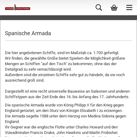
Spanische Armada
Die hier angebotenen Schiffe, sind im Maßstab ca. 1:700 gefertigt.
Wir finden, die gewählte Größe bietet Spielern die Möglichkeit größere
Mengen an Schiffen "auf den Tisch" zu bekommen, ohne das der
Detailgrad zu sehr vernachlässigt wird.
Außerdem sind die einzelnen Schiffe sehr gut zu händeln, da sie noch
ausreichend groß sind.
Dargestellt ist eine recht universelle Bauweise an Galeonen und anderen
Schiffstypen aus der Zeit Ende des 16. bis Anfang des 17. Jahrhunderts.
Die spanische Armada wurde von König Philipp II für den Krieg gegen
England gerüstet, um den Sturz von Königin Elisabeth I zu erzwingen.
Die Armada segelte 1588 unter dem Herzog von Medina Sidonia gegen
England.
Ihr Gegner war die englische Flotte unter Charles Howard
und den
Vizeadmiralen Francis Drake, John Hawkins und Martin Frobisher.