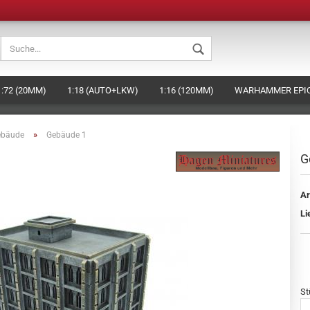
Sprache auswählen
1:72 (20MM)
1:18 (AUTO+LKW)
1:16 (120MM)
WARHAMMER EPIC
Währung auswählen
BEHÖR
DAS HAGEN-MINIATURES KONZEPT (EIGENE FIGUREN HERSTELLE
»
ebäude
Gebäude 1
Lieferland
G
Ar
Konto ers
Li
Passwort
St