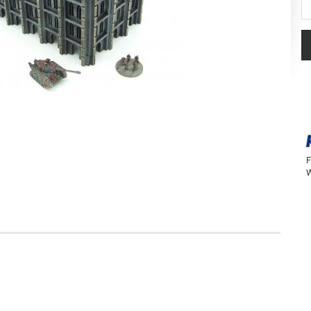
St
F
W