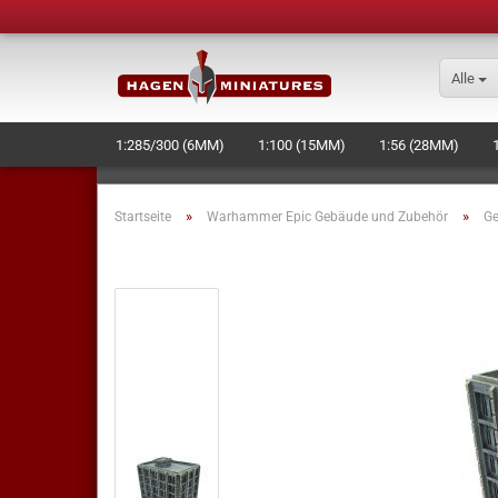
Alle
1:285/300 (6MM)
1:100 (15MM)
1:56 (28MM)
SCHIFFE/RAUMSCHIFFE
BASES
WERKZEUG + ZU
»
»
Startseite
Warhammer Epic Gebäude und Zubehör
G