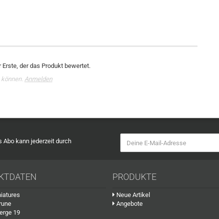
 Erste, der das Produkt bewertet.
 können.
Anmelden
as Abo kann jederzeit durch
KTDATEN
PRODUKTE
iatures
Neue Artikel
rune
Angebote
erge 19