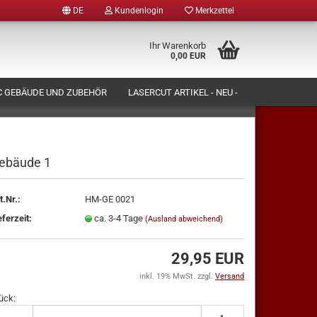
DE
Kundenlogin
Merkzettel
Ihr Warenkorb
0,00 EUR
 GEBÄUDE UND ZUBEHÖR
LASERCUT ARTIKEL - NEU -
N LASSEN)
FORMENBAU UND PRODUKTION
ÜBER UNS
ebäude 1
t.Nr.:
HM-GE 0021
tellen
eferzeit:
ca. 3-4 Tage
(Ausland abweichend)
 vergessen?
29,95 EUR
inkl. 19% MwSt. zzgl.
Versand
ück: