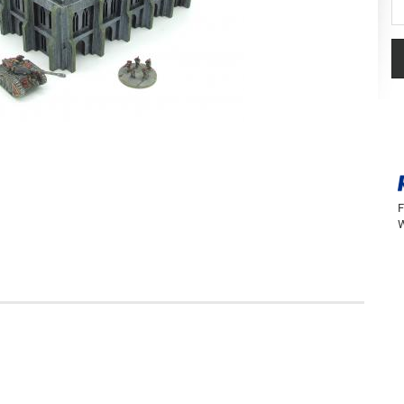
St
F
W