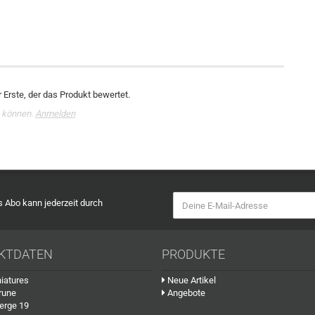
 Erste, der das Produkt bewertet.
 können.
Anmelden
as Abo kann jederzeit durch
KTDATEN
PRODUKTE
iatures
Neue Artikel
rune
Angebote
erge 19