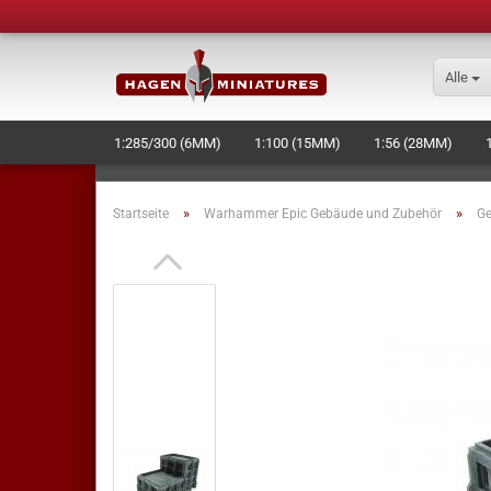
Alle
1:285/300 (6MM)
1:100 (15MM)
1:56 (28MM)
SCHIFFE/RAUMSCHIFFE
BASES
WERKZEUG + ZU
»
»
Startseite
Warhammer Epic Gebäude und Zubehör
G