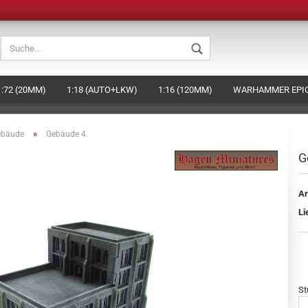
Sprache auswählen
1:72 (20MM)
1:18 (AUTO+LKW)
1:16 (120MM)
WARHAMMER EPIC
Währung auswählen
BEHÖR
DAS HAGEN-MINIATURES KONZEPT (EIGENE FIGUREN HERSTELLE
»
ebäude
Gebäude 4
Lieferland
G
Ar
Konto ers
Li
Passwort
St