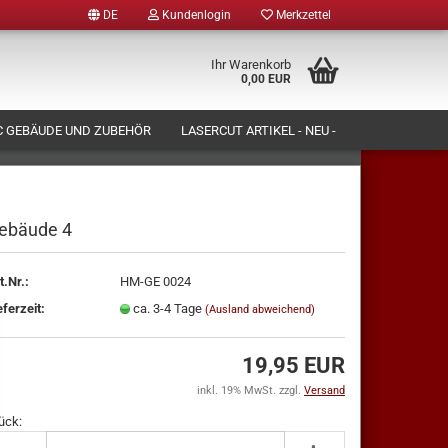
DE
Kundenlogin
Merkzettel
Ihr Warenkorb
0,00 EUR
 GEBÄUDE UND ZUBEHÖR
LASERCUT ARTIKEL - NEU -
N LASSEN)
FORMENBAU UND PRODUKTION
ÜBER UNS
ebäude 4
t.Nr.:
HM-GE 0024
tellen
eferzeit:
ca. 3-4 Tage
(Ausland abweichend)
 vergessen?
19,95 EUR
inkl. 19% MwSt. zzgl.
Versand
ück: