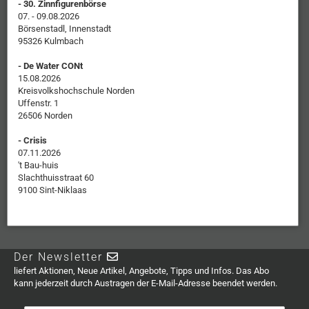
- 30. Zinnfigurenbörse
07. - 09.08.2026
Börsenstadl, Innenstadt
95326 Kulmbach
- De Water CONt
15.08.2026
Kreisvolkshochschule Norden
Uffenstr. 1
26506 Norden
- Crisis
07.11.2026
't Bau-huis
Slachthuisstraat 60
9100 Sint-Niklaas
Der Newsletter
liefert Aktionen, Neue Artikel, Angebote, Tipps und Infos. Das Abo
kann jederzeit durch Austragen der E-Mail-Adresse beendet werden.