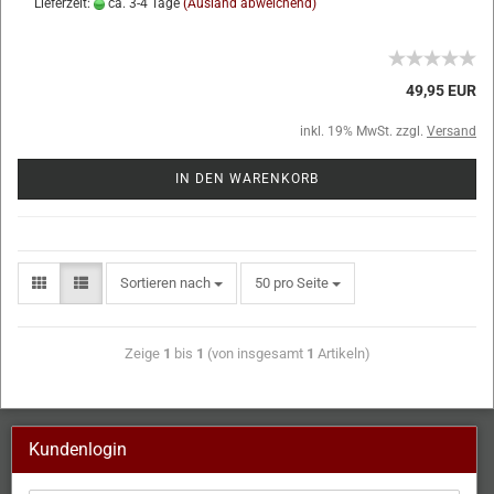
Lieferzeit:
ca. 3-4 Tage
(Ausland abweichend)
49,95 EUR
inkl. 19% MwSt. zzgl.
Versand
IN DEN WARENKORB
Sortieren nach
50 pro Seite
Zeige
1
bis
1
(von insgesamt
1
Artikeln)
Kundenlogin