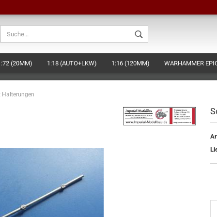
Sprache auswählen
1:72 (20MM)
1:18 (AUTO+LKW)
1:16 (120MM)
WARHAMMER EPIC
Währung auswählen
BEHÖR
DAS HAGEN-MINIATURES KONZEPT (EIGENE FIGUREN HERSTELLE
 Halterungen
Lieferland
S
Ar
Konto ers
Li
Passwort