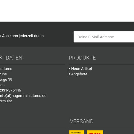
as Abo kann jederzeit durch
KTDATEN
PRODUKTE
iatures
Neue Artikel
rune
Angebote
erge 19
gen
2331-376446
info(at)hagen-miniatures.de
ormular
VERSAND