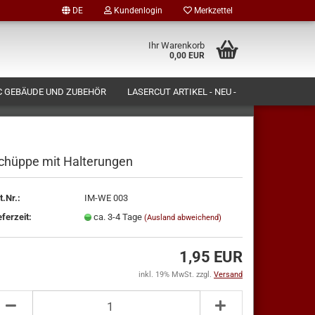
DE
Kundenlogin
Merkzettel
Ihr Warenkorb
0,00 EUR
 GEBÄUDE UND ZUBEHÖR
LASERCUT ARTIKEL - NEU -
N LASSEN)
FORMENBAU UND PRODUKTION
ÜBER UNS
chüppe mit Halterungen
t.Nr.:
IM-WE 003
tellen
eferzeit:
ca. 3-4 Tage
(Ausland abweichend)
 vergessen?
1,95 EUR
inkl. 19% MwSt. zzgl.
Versand