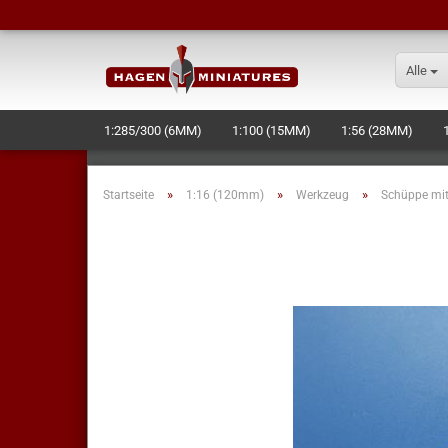
Alle
1:285/300 (6MM)
1:100 (15MM)
1:56 (28MM)
SCHIFFE/RAUMSCHIFFE
BASES
WERKZEUG + ZU
»
»
»
Startseite
1:16 (120mm)
Werkzeug
Schüppe mit