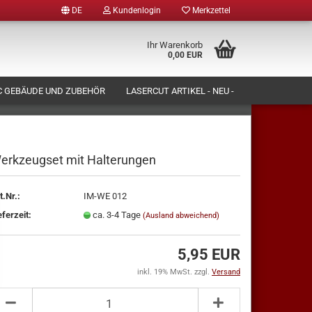
DE
Kundenlogin
Merkzettel
Ihr Warenkorb
0,00 EUR
 GEBÄUDE UND ZUBEHÖR
LASERCUT ARTIKEL - NEU -
N LASSEN)
FORMENBAU UND PRODUKTION
ÜBER UNS
erkzeugset mit Halterungen
t.Nr.:
IM-WE 012
tellen
eferzeit:
ca. 3-4 Tage
(Ausland abweichend)
 vergessen?
5,95 EUR
inkl. 19% MwSt. zzgl.
Versand