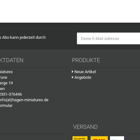
as Abo kann jederzeit durch
KTDATEN
PRODUKTE
iatures
Neue Artikel
rune
Angebote
erge 19
gen
2331-376446
info(at)hagen-miniatures.de
ormular
VERSAND