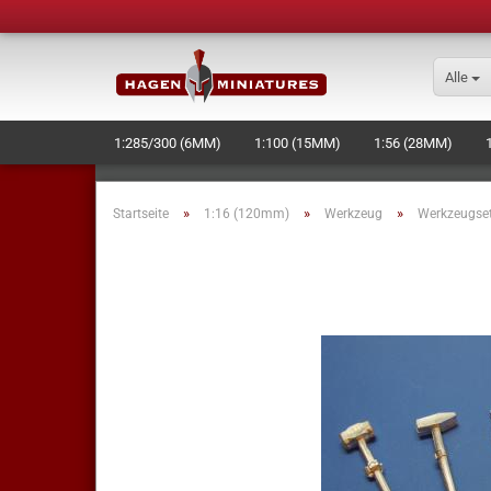
Alle
1:285/300 (6MM)
1:100 (15MM)
1:56 (28MM)
SCHIFFE/RAUMSCHIFFE
BASES
WERKZEUG + ZU
»
»
»
Startseite
1:16 (120mm)
Werkzeug
Werkzeugset