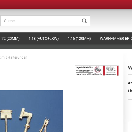
Sprache auswählen
1:72 (20MM)
1:18 (AUTO+LKW)
1:16 (120MM)
WARHAMMER EPIC
Währung auswählen
BEHÖR
DAS HAGEN-MINIATURES KONZEPT (EIGENE FIGUREN HERSTELLE
 mit Halterungen
Lieferland
W
Ar
Konto ers
Li
Passwort