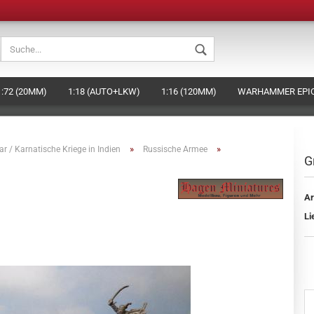
Sprache auswählen
1:72 (20MM)
1:18 (AUTO+LKW)
1:16 (120MM)
WARHAMMER EPIC
Währung auswählen
Lieferland
»
»
ar / Karnatische Kriege in Indien
Russische Armee
G
Ar
Konto ers
Li
Passwort