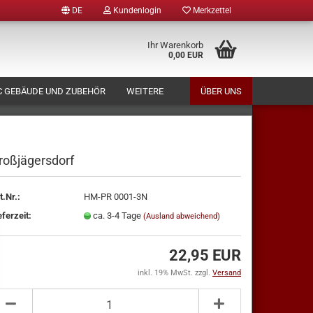
DE
Kundenlogin
Merkzettel
Ihr Warenkorb
0,00 EUR
 GEBÄUDE UND ZUBEHÖR
WEITERE
ÜBER UNS
roßjägersdorf
t.Nr.:
HM-PR 0001-3N
tellen
eferzeit:
ca. 3-4 Tage
(Ausland abweichend)
 vergessen?
22,95 EUR
inkl. 19% MwSt. zzgl.
Versand