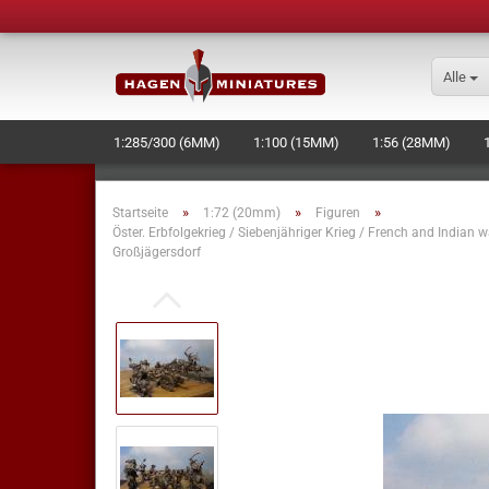
Alle
1:285/300 (6MM)
1:100 (15MM)
1:56 (28MM)
»
»
»
Startseite
1:72 (20mm)
Figuren
Öster. Erbfolgekrieg / Siebenjähriger Krieg / French and Indian w
Großjägersdorf