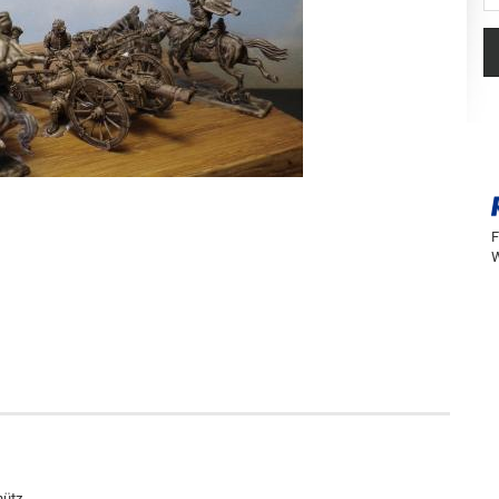
F
W
hütz