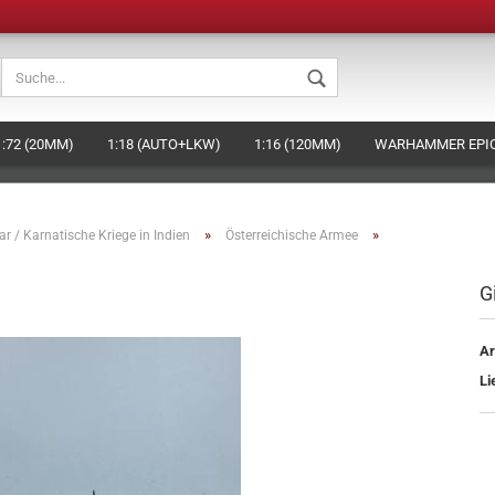
Sprache auswählen
1:72 (20MM)
1:18 (AUTO+LKW)
1:16 (120MM)
WARHAMMER EPIC
Währung auswählen
BEHÖR
DAS HAGEN-MINIATURES KONZEPT (EIGENE FIGUREN HERSTELLE
Lieferland
»
»
ar / Karnatische Kriege in Indien
Österreichische Armee
G
Konto ers
Ar
Passwort
Li