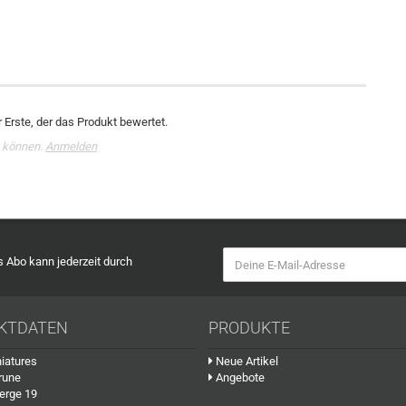
 Erste, der das Produkt bewertet.
 können.
Anmelden
as Abo kann jederzeit durch
KTDATEN
PRODUKTE
iatures
Neue Artikel
rune
Angebote
erge 19