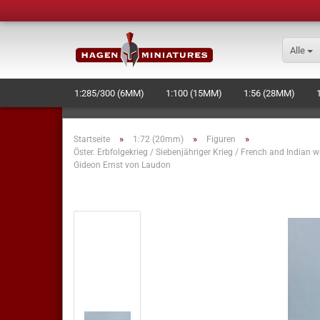
Alle
1:285/300 (6MM)
1:100 (15MM)
1:56 (28MM)
SCHIFFE/RAUMSCHIFFE
BASES
WERKZEUG + ZU
»
»
»
Startseite
1:72 (20mm)
Figuren
Öster. Erbfolgekrieg / Siebenjähriger Krieg / French and Indian w
Gideon Ernst von Laudon