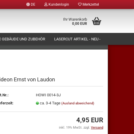
DE
Kundenlogin
Merkzettel
Ihr Warenkorb
0,00 EUR
 GEBÄUDE UND ZUBEHÖR
LASERCUT ARTIKEL - NEU -
N LASSEN)
FORMENBAU UND PRODUKTION
ÜBER UNS
ideon Ernst von Laudon
tellen
t.Nr.:
HOWI 0014-3J
 vergessen?
eferzeit:
ca. 3-4 Tage
(Ausland abweichend)
4,95 EUR
inkl. 19% MwSt. zzgl.
Versand