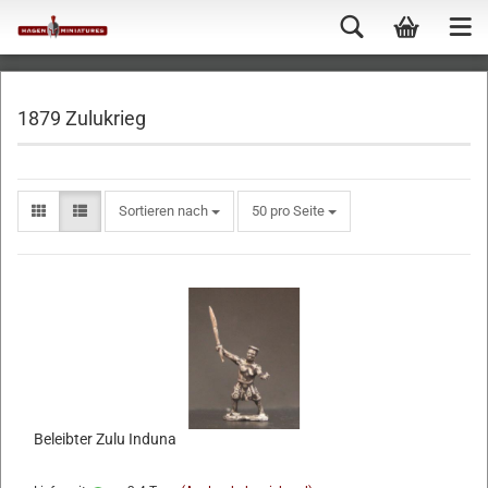
1879 Zulukrieg
Sortieren nach
50 pro Seite
Beleibter Zulu Induna