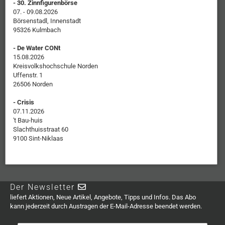
- 30. Zinnfigurenbörse
07. - 09.08.2026
Börsenstadl, Innenstadt
95326 Kulmbach
- De Water CONt
15.08.2026
Kreisvolkshochschule Norden
Uffenstr. 1
26506 Norden
- Crisis
07.11.2026
't Bau-huis
Slachthuisstraat 60
9100 Sint-Niklaas
Der Newsletter
liefert Aktionen, Neue Artikel, Angebote, Tipps und Infos. Das Abo
kann jederzeit durch Austragen der E-Mail-Adresse beendet werden.