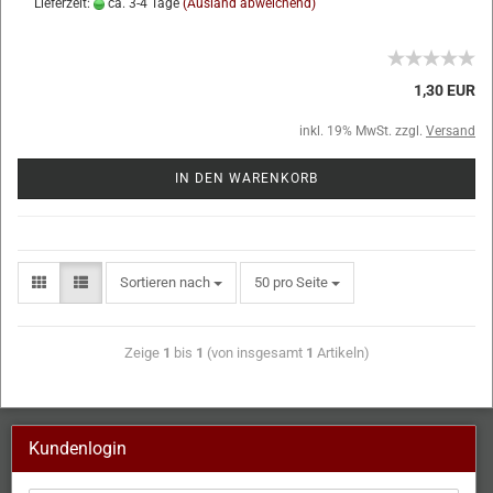
Lieferzeit:
ca. 3-4 Tage
(Ausland abweichend)
1,30 EUR
inkl. 19% MwSt. zzgl.
Versand
IN DEN WARENKORB
Sortieren nach
50 pro Seite
Zeige
1
bis
1
(von insgesamt
1
Artikeln)
Kundenlogin