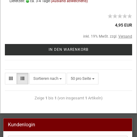
Lieferzeit:
ca. 3-4 Tage
(Ausland abweichend)
4,95 EUR
inkl. 19% MwSt. zzgl.
Versand
IN DEN WARENKORB
Sortieren nach
50 pro Seite
Zeige
1
bis
1
(von insgesamt
1
Artikeln)
Kundenlogin