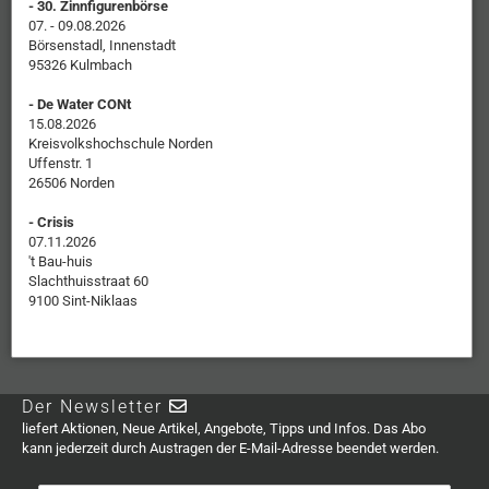
- 30. Zinnfigurenbörse
07. - 09.08.2026
Börsenstadl, Innenstadt
95326 Kulmbach
- De Water CONt
15.08.2026
Kreisvolkshochschule Norden
Uffenstr. 1
26506 Norden
- Crisis
07.11.2026
't Bau-huis
Slachthuisstraat 60
9100 Sint-Niklaas
Der Newsletter
liefert Aktionen, Neue Artikel, Angebote, Tipps und Infos. Das Abo
kann jederzeit durch Austragen der E-Mail-Adresse beendet werden.