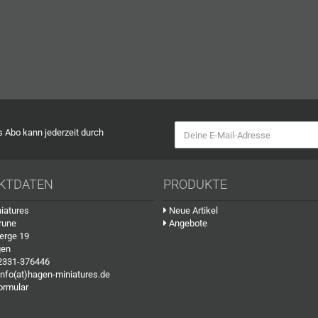
as Abo kann jederzeit durch
KTDATEN
PRODUKTE
iatures
Neue Artikel
rune
Angebote
erge 19
gen
2331-376446
info(at)hagen-miniatures.de
ormular