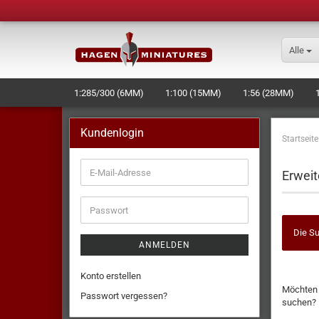
Alle
1:285/300 (6MM)
1:100 (15MM)
1:56 (28MM)
SCHIFFE/RAUMSCHIFFE
BASES
WERKZEUG + ZU
Kundenlogin
Startseite
Erweit
Die Su
ANMELDEN
Konto erstellen
Möchten 
Passwort vergessen?
suchen?