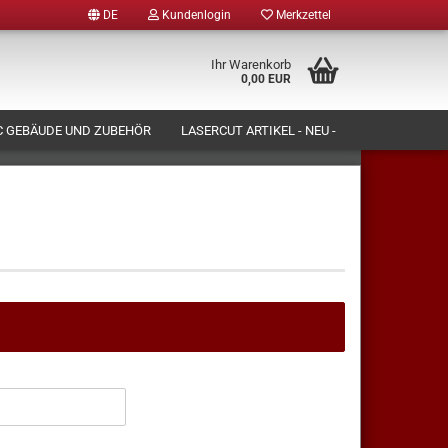
DE
Kundenlogin
Merkzettel
Ihr Warenkorb
0,00 EUR
 GEBÄUDE UND ZUBEHÖR
LASERCUT ARTIKEL - NEU -
N LASSEN)
FORMENBAU UND PRODUKTION
ÜBER UNS
tellen
 vergessen?