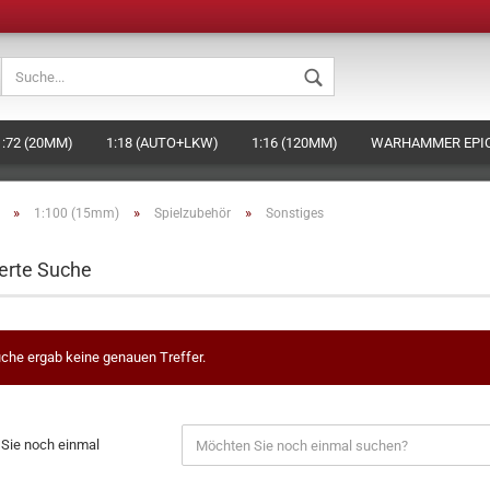
Sprache auswählen
1:72 (20MM)
1:18 (AUTO+LKW)
1:16 (120MM)
WARHAMMER EPIC
Währung auswählen
BEHÖR
DAS HAGEN-MINIATURES KONZEPT (EIGENE FIGUREN HERSTELLE
»
»
»
1:100 (15mm)
Spielzubehör
Sonstiges
Lieferland
erte Suche
Konto ers
Passwort
che ergab keine genauen Treffer.
Sie noch einmal